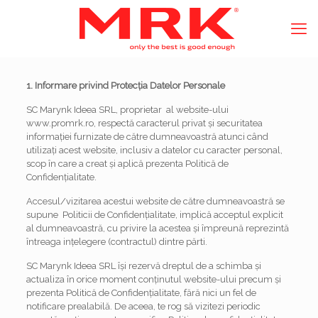
1. I
nformare privind Protecția Datelor Personale
SC Marynk Ideea SRL, proprietar al website-ului
www.promrk.ro, respectă caracterul privat și securitatea
informației furnizate de către dumneavoastră atunci când
utilizați acest website, inclusiv a datelor cu caracter personal,
scop în care a creat și aplică prezenta Politică de
Confidențialitate.
Accesul/vizitarea acestui website de către dumneavoastră se
supune Politicii de Confidențialitate, implică acceptul explicit
al dumneavoastră, cu privire la acestea și împreună reprezintă
întreaga ințelegere (contractul) dintre părti.
SC Marynk Ideea SRL își rezervă dreptul de a schimba și
actualiza în orice moment conținutul website-ului precum și
prezenta Politică de Confidențialitate, fără nici un fel de
notificare prealabilă. De aceea, te rog să vizitezi periodic