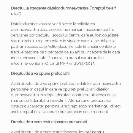
Dreptul la stergerea datelor dumneavoastra (“dreptul de a fi
uitat”)
Datele dumneavoastra vor fi sterse la solicitarea
dumneavoastra daca acestea nu mai sunt necesare pentru
derularea contractului (scopului pentru care au fost colectate)
sau nu exista o reglementare in vigoare care sa ne oblige sa
pastram aceste date.Astfel documentele financiar contabile
trebuie pastrate pe o perioada de 10 ani cu incepere de la data
incheierii exercitiului financiar in cursul caruia au fost
intocmite, conform Ordinul MFP nr. 2634/2015.
Dreptul de a va opune prelucrarii
Aveti dreptul de a va opune prelucrarii datelor dumneavoastra
personale. In cazul in care va opuneti prelucrarii datelor
dumneavoastra in scopul derularii contractului acesta nu va
mai putea fi derulat si indeplinit. Atunci cand prelucrarea
datelor cu caracter personal are drept scop marketingul direct,
aveti dreptul de a va opune prelucrarii in orice moment.
Dreptul de a cere restrictionarea prelucrarii
Aveti dreptul de a cere restrictionarea limitarii pentru