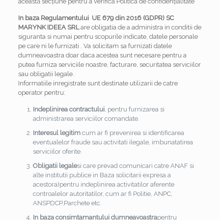
această secțiune pentru a verifica Politica de confidențialitate
In baza Regulamentului UE 679 din 2016 (GDPR) SC
MARYNK IDEEA SRL
are obligatia de a administra in conditii de
siguranta si numai pentru scopurile indicate, datele personale
pe care ni le furnizati . Va solicitam sa furnizati datele
dumneavoastra doar daca acestea sunt necesare pentru a
putea furniza serviciile noastre, facturare, securitatea serviciilor
sau obligatii legale.
Informatiile inregistrate sunt destinate utilizarii de catre
operator pentru:
Indeplinirea contractului
, pentru furnizarea si
administrarea serviciilor comandate.
Interesul legitim
cum ar fi prevenirea si identificarea
eventualelor fraude sau activitati ilegale, imbunatatirea
serviciilor oferite.
Obligatii legale
si care prevad comunicari catre ANAF si
alte institutii publice in Baza solicitarii expresa a
acestora)pentru indeplinirea activitatilor aferente
controalelor autoritatilor, cum ar fi Politie, ANPC,
ANSPDCP,Parchete etc.
In baza consimtamantului dumneavoastra
pentru